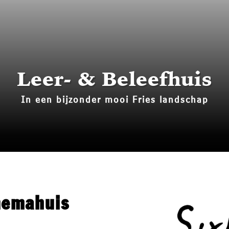
Historie
Bouw mee!
Media
Leer- & Beleefhuis
Contact
In een bijzonder mooi Fries landschap
memahuis