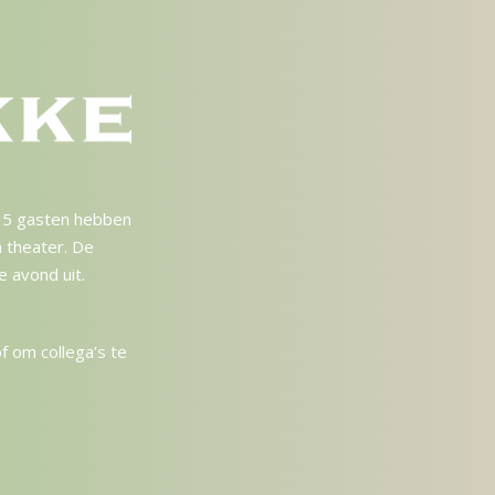
 15 gasten hebben
n theater. De
 avond uit.
of om collega’s te