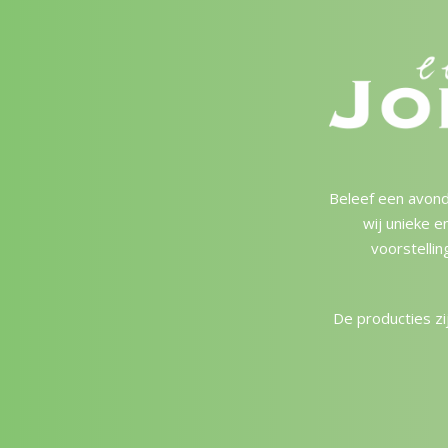
Beleef een avond
wij unieke e
voorstellin
De producties zij