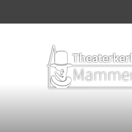
Home
Agenda
Stichting & werkgroep
Dineren & Theater
Programmering
Plattelandsacademie
Kerkverhuur
Bruiloften