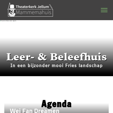
Home
Agenda
Stichting & werkgroep
Leer- & Beleefhuis
Dineren & Theater
In een bijzonder mooi Fries landschap
Programmering
Plattelandsacademie
Kerkverhuur
Agenda
Bruiloften
Wei Fan Dreamen