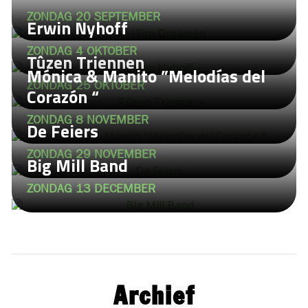
ZONDAG 20 SEPTEMBER
Historie
Erwin Nyhoff
Bouw mee!
ZONDAG 4 OKTOBER
Tûzen Triennen
Mónica & Manito ”Melodías del
Media
ZONDAG 25 OKTOBER
Corazón “
Contact
ZONDAG 8 NOVEMBER
De Feiers
ZONDAG 29 NOVEMBER
Big Mill Band
ZONDAG 13 DECEMBER
Archief