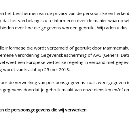
 het beschermen van de privacy van de persoonlijke en herken
ng dat het van belang is u te informeren over de manier waarop w
 bieden over hoe die gegevens worden gebruikt. Wij raden u dus 
alle informatie die wordt verzameld of gebruikt door Mammemahui
lgemene Verordening Gegevensbescherming of AVG (General Data 
jk wel weet een Europese wettelijke regeling in verband met geg
g wordt van kracht op 25 mei 2018.
oor de verwerking van persoonsgegevens zoals weergegeven in 
egevens doordat je gebruik maakt van onze diensten en/of om
 van de persoonsgegevens die wij verwerken: