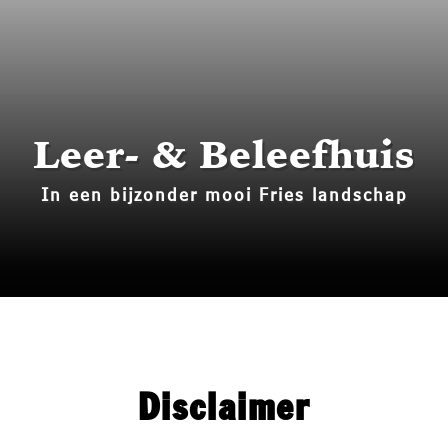
Historie
Bouw mee!
Media
Leer- & Beleefhuis
Contact
In een bijzonder mooi Fries landschap
Disclaimer