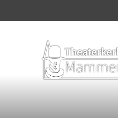
Home
Agenda
Stichting & werkgroep
Dineren & Theater
Programmering
Plattelandsacademie
Kerkverhuur
Bruiloften