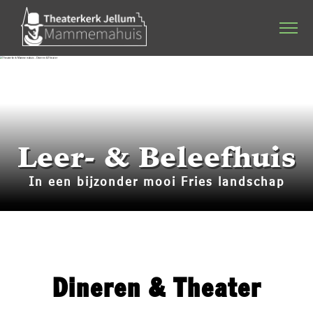
Home
Agenda
Stichting & werkgroep
Leer- & Beleefhuis
Dineren & Theater
In een bijzonder mooi Fries landschap
Programmering
Plattelandsacademie
Kerkverhuur
Dineren & Theater
Bruiloften