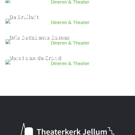
De Bruiloft
Drie Decadente Dames
Vorst aan de Grond