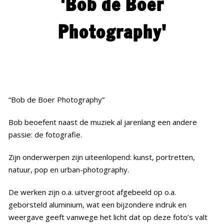
'Bob de Boer
Historie
Photography'
Bouw mee!
Media
Contact
“Bob de Boer Photography”
Bob beoefent naast de muziek al jarenlang een andere
passie: de fotografie.
Zijn onderwerpen zijn uiteenlopend: kunst, portretten,
natuur, pop en urban-photography.
De werken zijn o.a. uitvergroot afgebeeld op o.a.
geborsteld aluminium, wat een bijzondere indruk en
weergave geeft vanwege het licht dat op deze foto’s valt