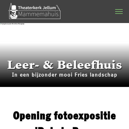
Home
Agenda
Stichting & werkgroep
Leer- & Beleefhuis
Dineren & Theater
In een bijzonder mooi Fries landschap
Programmering
Plattelandsacademie
Kerkverhuur
Opening fotoexpositie
Bruiloften